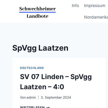
Zum
Info
Impressum
Inhalt
springen
Nordamerik
SpVgg Laatzen
DEUTSCHLAND
SV 07 Linden – SpVgg
Laatzen – 4:0
Von
admin
3. September 2024
SV
WEITERLESEN