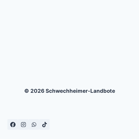
BV
DE
GRAAFSCHAP
–
2:2
© 2026 Schwechheimer-Landbote