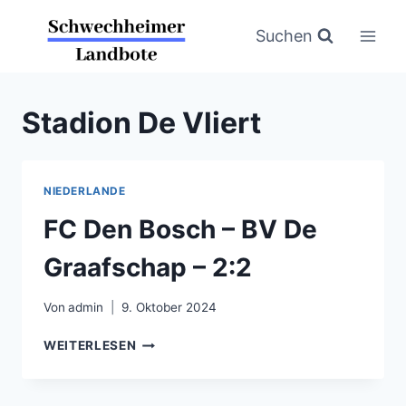
Zum
Inhalt
Suchen
springen
Stadion De Vliert
NIEDERLANDE
FC Den Bosch – BV De
Graafschap – 2:2
Von
admin
9. Oktober 2024
FC
WEITERLESEN
DEN
BOSCH
–