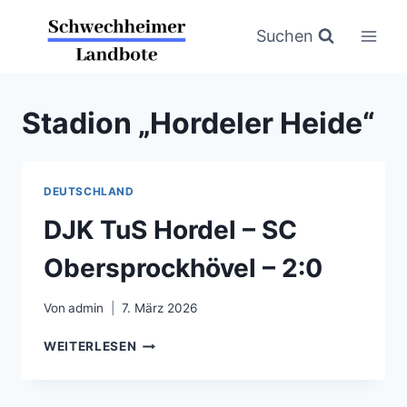
Zum
Inhalt
Suchen
springen
Stadion „Hordeler Heide“
DEUTSCHLAND
DJK TuS Hordel – SC
Obersprockhövel – 2:0
Von
admin
7. März 2026
DJK
WEITERLESEN
TUS
HORDEL
–