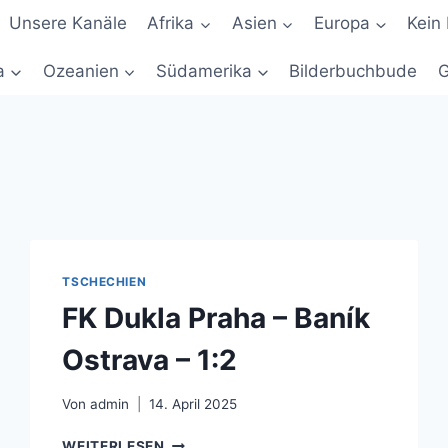
Unsere Kanäle
Afrika
Asien
Europa
Kein 
a
Ozeanien
Südamerika
Bilderbuchbude
G
TSCHECHIEN
FK Dukla Praha – Baník
Ostrava – 1:2
Von
admin
14. April 2025
FK
WEITERLESEN