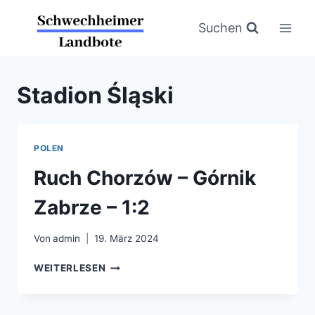
Zum
Inhalt
Suchen
springen
Stadion Śląski
POLEN
Ruch Chorzów – Górnik
Zabrze – 1:2
Von
admin
19. März 2024
RUCH
WEITERLESEN
CHORZÓW
–
GÓRNIK