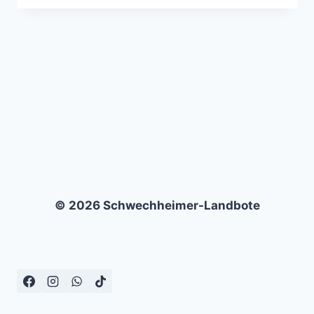
–
SV
FRANKONIA
WERNSDORF
–
3:2
© 2026 Schwechheimer-Landbote