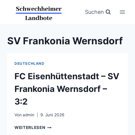
Zum
Inhalt
Suchen
springen
SV Frankonia Wernsdorf
DEUTSCHLAND
FC Eisenhüttenstadt – SV
Frankonia Wernsdorf –
3:2
Von
admin
9. Juni 2026
FC
WEITERLESEN
EISENHÜTTENSTADT