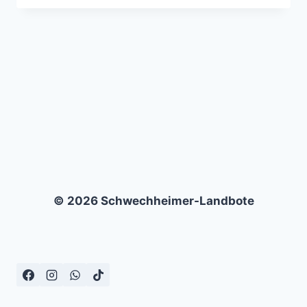
KICKERS
–
SV
WALDHOF
MANNHEIM
–
1:2
© 2026 Schwechheimer-Landbote