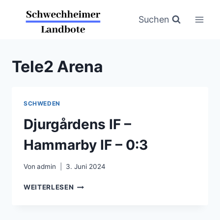
Zum
Inhalt
Suchen
springen
Tele2 Arena
SCHWEDEN
Djurgårdens IF –
Hammarby IF – 0:3
Von
admin
3. Juni 2024
DJURGÅRDENS
WEITERLESEN
IF
–
HAMMARBY