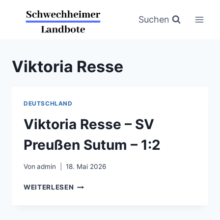
Zum
Inhalt
Suchen
springen
Viktoria Resse
DEUTSCHLAND
Viktoria Resse – SV
Preußen Sutum – 1:2
Von
admin
18. Mai 2026
VIKTORIA
WEITERLESEN
RESSE
–
SV