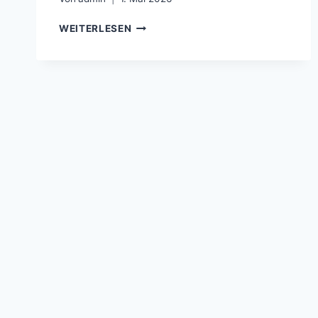
TUS
WEITERLESEN
SCHWARZ-
WEISS B
ISMARK –
S
V S
TAHL T
HALE –
3
:0