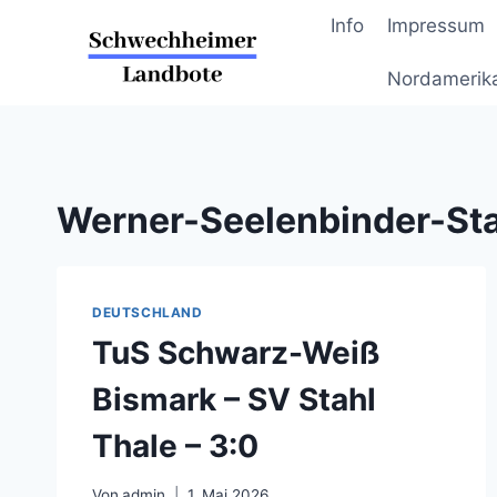
Zum
Info
Impressum
Inhalt
springen
Nordamerik
Werner-Seelenbinder-St
DEUTSCHLAND
TuS Schwarz-Weiß
Bismark – SV Stahl
Thale – 3:0
Von
admin
1. Mai 2026