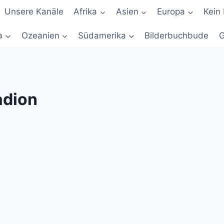
Unsere Kanäle
Afrika
Asien
Europa
Kein 
a
Ozeanien
Südamerika
Bilderbuchbude
G
adion