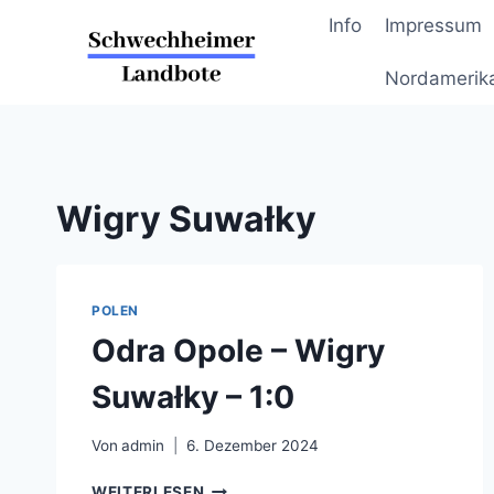
Zum
Info
Impressum
Inhalt
springen
Nordamerik
Wigry Suwałky
POLEN
Odra Opole – Wigry
Suwałky – 1:0
Von
admin
6. Dezember 2024
ODRA
WEITERLESEN