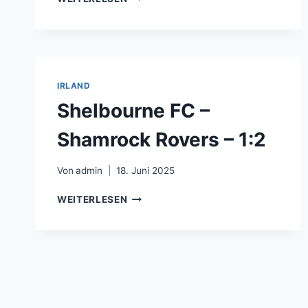
RAMBLERS
FC
–
CORK
CITY
FC
IRLAND
–
Shelbourne FC –
0:1
Shamrock Rovers – 1:2
Von
admin
18. Juni 2025
SHELBOURNE
WEITERLESEN
FC
–
SHAMROCK
ROVERS
–
1:2