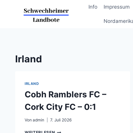
Zum
Info
Impressum
Inhalt
springen
Nordamerik
Irland
IRLAND
Cobh Ramblers FC –
Cork City FC – 0:1
Von
admin
7. Juli 2026
COBH
WEITERLESEN