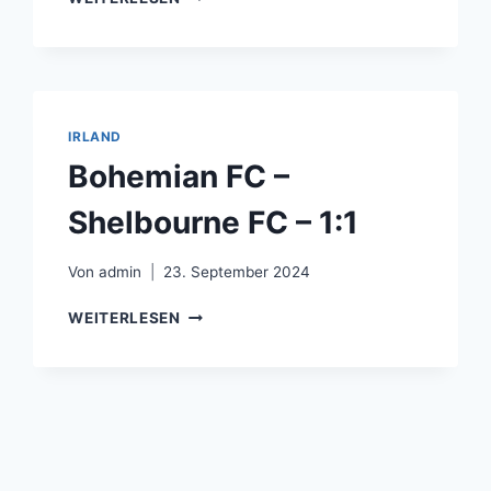
FC
–
DUNDALK
FC
–
1:2
IRLAND
Bohemian FC –
Shelbourne FC – 1:1
Von
admin
23. September 2024
BOHEMIAN
WEITERLESEN
FC
–
SHELBOURNE
FC
–
1:1