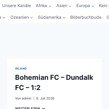
Unsere Kanäle
Afrika
Asien
Europa
Kein 
a
Ozeanien
Südamerika
Bilderbuchbude
G
IRLAND
Bohemian FC – Dundalk
FC – 1:2
Von
admin
6. Juli 2026
BOHEMIAN
WEITERLESEN