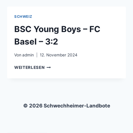
–
FC
SION
SCHWEIZ
–
1:1
BSC Young Boys – FC
Basel – 3:2
Von
admin
12. November 2024
BSC
WEITERLESEN
YOUNG
BOYS
–
FC
BASEL
–
© 2026 Schwechheimer-Landbote
3:2