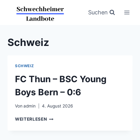
Zum
Inhalt
Suchen
springen
Schweiz
SCHWEIZ
FC Thun – BSC Young
Boys Bern – 0:6
Von
admin
4. August 2026
FC
WEITERLESEN
THUN
–
BSC