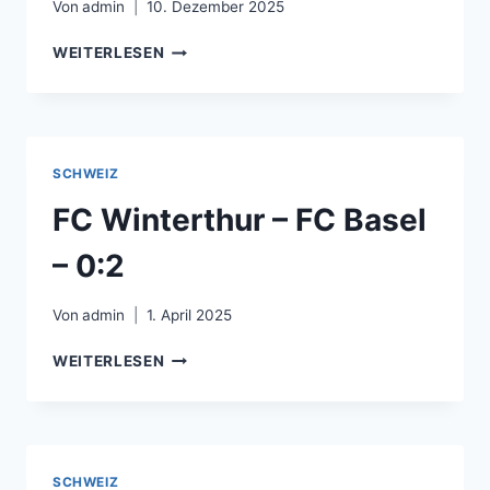
Von
admin
10. Dezember 2025
FC
WEITERLESEN
ST.
GALLEN
–
FC
ZÜRICH
SCHWEIZ
–
1:2
FC Winterthur – FC Basel
– 0:2
Von
admin
1. April 2025
FC
WEITERLESEN
WINTERTHUR
–
FC
BASEL
–
SCHWEIZ