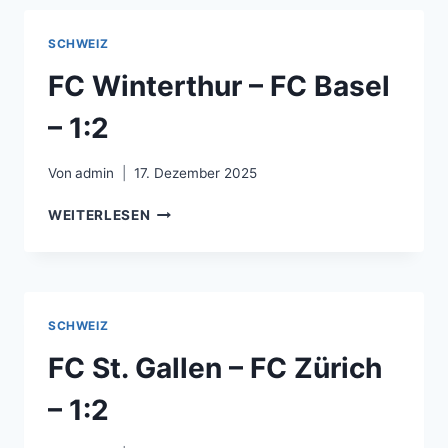
YOUNG
BOYS
SCHWEIZ
BERN
–
FC Winterthur – FC Basel
0:6
– 1:2
Von
admin
17. Dezember 2025
FC
WEITERLESEN
WINTERTHUR
–
FC
BASEL
–
SCHWEIZ
1:2
FC St. Gallen – FC Zürich
– 1:2