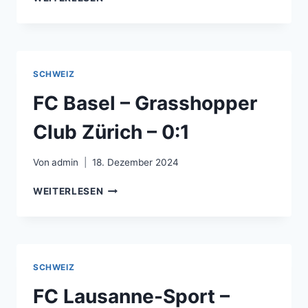
LUZERN
–
FC
ST.
GALLEN
SCHWEIZ
1879
–
FC Basel – Grasshopper
2:0
Club Zürich – 0:1
Von
admin
18. Dezember 2024
FC
WEITERLESEN
BASEL
–
GRASSHOPPER
CLUB
ZÜRICH
SCHWEIZ
–
0:1
FC Lausanne-Sport –