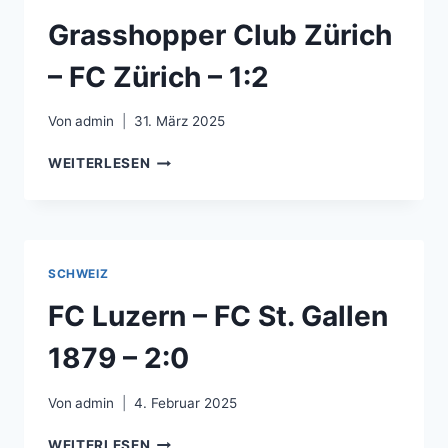
0:2
Grasshopper Club Zürich
– FC Zürich – 1:2
Von
admin
31. März 2025
GRASSHOPPER
WEITERLESEN
CLUB
ZÜRICH
–
FC
ZÜRICH
SCHWEIZ
–
1:2
FC Luzern – FC St. Gallen
1879 – 2:0
Von
admin
4. Februar 2025
FC
WEITERLESEN