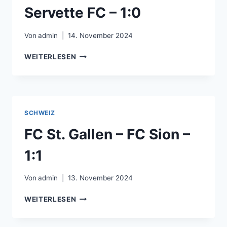
Servette FC – 1:0
Von
admin
14. November 2024
FC
WEITERLESEN
LAUSANNE-
SPORT
–
SERVETTE
FC
SCHWEIZ
–
1:0
FC St. Gallen – FC Sion –
1:1
Von
admin
13. November 2024
FC
WEITERLESEN
ST.
GALLEN