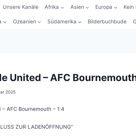
Unsere Kanäle
Afrika
Asien
Europa
Kein 
a
Ozeanien
Südamerika
Bilderbuchbude
G
e United – AFC Bournemouth 
uar 2025
d – AFC Bournemouth – 1:4
HLUSS ZUR LADENÖFFNUNG”