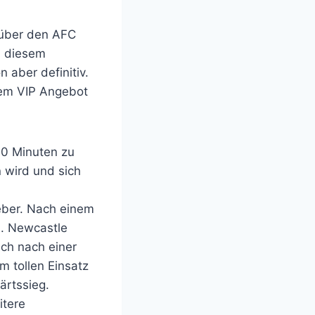
e über den AFC
u diesem
 aber definitiv.
inem VIP Angebot
90 Minuten zu
 wird und sich
eber. Nach einem
1. Newcastle
ich nach einer
m tollen Einsatz
ärtssieg.
itere