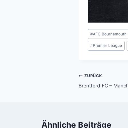
Schlagworte:
#
AFC Bournemouth
#
Premier League
Beitragsnavi
ZURÜCK
Brentford FC – Manch
Ähnliche Beiträge