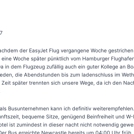
27
hdem der EasyJet Flug vergangene Woche gestrichen
r eine Woche später pünktlich vom Hamburger Flughafe
a in dem Flugzeug zufällig auch ein guter Kollege an B
ieden, die Abendstunden bis zum ladenschluss im Wet
e Zeit später trennten sich unsere Wege, da ich den Na
.
als Busunternehmen kann ich definitiv weiterempfehlen.
nftszeit, bequeme Sitze, genügend Beinfreiheit und W-
tel ist zumindest in dieser nacht nicht notwendig gewe
er Bus erreichte Newcastle bereits um 04:00 Uhr früh, a