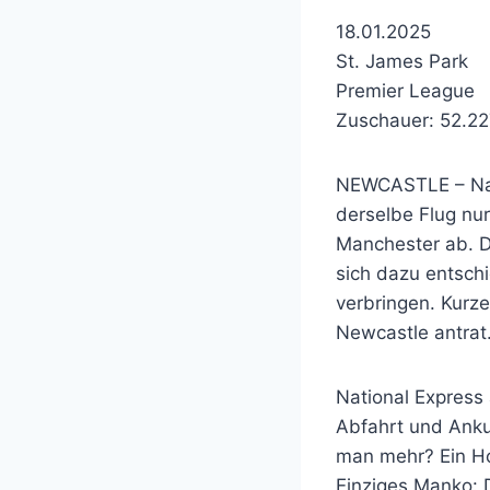
18.01.2025
St. James Park
Premier League
Zuschauer: 52.2
NEWCASTLE – Nac
derselbe Flug nu
Manchester ab. D
sich dazu entsch
verbringen. Kurz
Newcastle antrat
National Express 
Abfahrt und Anku
man mehr? Ein Ho
Einziges Manko: D