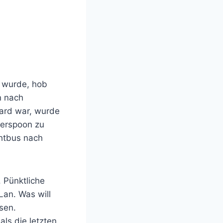
 wurde, hob
n nach
oard war, wurde
herspoon zu
chtbus nach
 Pünktliche
Lan. Was will
sen.
ls die letzten