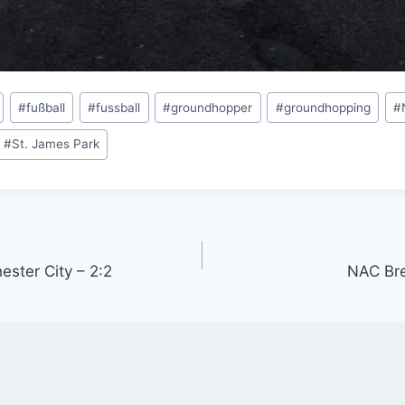
#
fußball
#
fussball
#
groundhopper
#
groundhopping
#
#
St. James Park
gation
ester City – 2:2
NAC Bre