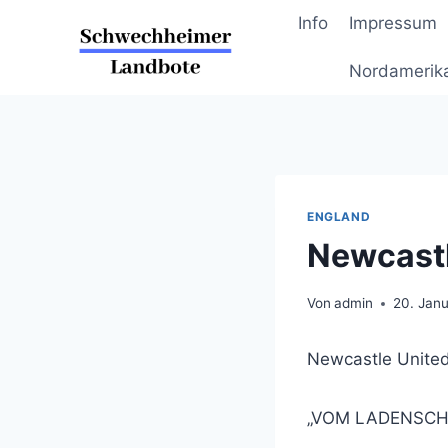
Zum
Info
Impressum
Inhalt
springen
Nordamerik
ENGLAND
Newcastl
Von
admin
20. Jan
Newcastle Unite
„VOM LADENSC