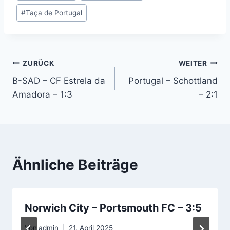
#
Taça de Portugal
Beitragsnavigation
ZURÜCK
WEITER
B-SAD – CF Estrela da
Portugal – Schottland
Amadora – 1:3
– 2:1
Ähnliche Beiträge
Norwich City – Portsmouth FC – 3:5
Von
admin
21. April 2025