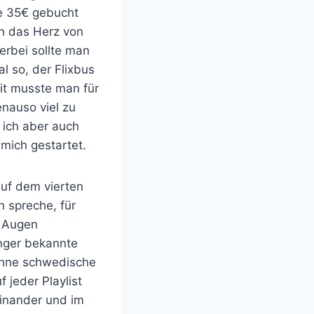
pe 35€ gebucht
ch das Herz von
erbei sollte man
l so, der Flixbus
it musste man für
nauso viel zu
 ich aber auch
mich gestartet.
auf dem vierten
h spreche, für
e Augen
änger bekannte
 ohne schwedische
jeder Playlist
einander und im