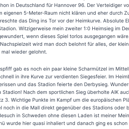
hon in Deutschland für Hannover 96. Der Verteidiger 
im eigenen 5-Meter-Raum nicht klären und eher durch Zu
eschte das Ding ins Tor vor der Heimkurve. Absolute Ek
tadion. Witzigerweise mein zweiter 1:0 Heimsieg im Der
 gewundert, wenn dieses Spiel torlos ausgegangen wäre
r Nachspielzeit wird man doch belohnt für alles, der klei
 mal wieder gelohnt.
fiff gab es noch ein paar kleine Scharmützel im Mittelk
chnell in ihre Kurve zur verdienten Siegesfeier. Im Hei
erissen und das Stadion feierte den Derbysieg. Wunder
 Stadion! Nach dem sportlichen Sieg überholte AIK auch
tz 3. Wichtige Punkte im Kampf um die europäischen Plä
l noch in die Mall direkt gegenüber des Stadions oder 
Besuch in Schweden ohne diesen Laden ist meiner Mein
ü wurde hier quasi inhaliert und danach ging es schon 