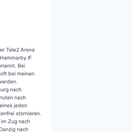
er Tele2 Arena
n Hammarby IF
enannt. Bei
oft bei meinen
werden.
burg nach
inuten nach
eines jeden
nfrei stornieren.
t im Zug nach
Danzig nach