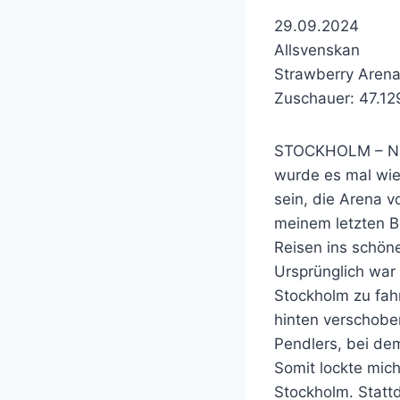
29.09.2024
Allsvenskan
Strawberry Aren
Zuschauer: 47.12
STOCKHOLM – Nac
wurde es mal wie
sein, die Arena 
meinem letzten B
Reisen ins schö
Ursprünglich wa
Stockholm zu fahr
hinten verschobe
Pendlers, bei dem
Somit lockte mic
Stockholm. Stat