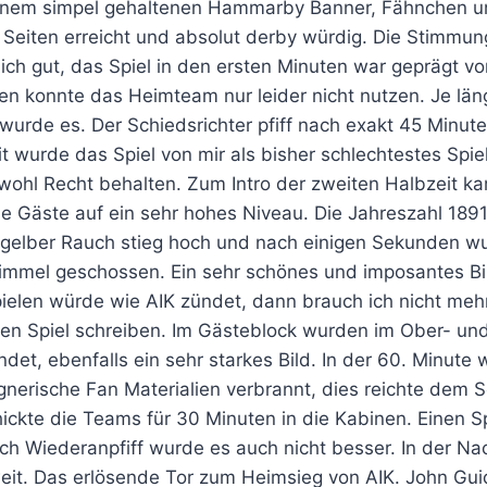
inem simpel gehaltenen Hammarby Banner, Fähnchen un
 Seiten erreicht und absolut derby würdig. Die Stimmun
ich gut, das Spiel in den ersten Minuten war geprägt vo
n konnte das Heimteam nur leider nicht nutzen. Je länge
urde es. Der Schiedsrichter pfiff nach exakt 45 Minute
it wurde das Spiel von mir als bisher schlechtestes Spie
e wohl Recht behalten. Zum Intro der zweiten Halbzeit k
e Gäste auf ein sehr hohes Niveau. Die Jahreszahl 189
 gelber Rauch stieg hoch und nach einigen Sekunden w
immel geschossen. Ein sehr schönes und imposantes Bi
ielen würde wie AIK zündet, dann brauch ich nicht meh
hten Spiel schreiben. Im Gästeblock wurden im Ober- un
det, ebenfalls ein sehr starkes Bild. In der 60. Minute
nerische Fan Materialien verbrannt, dies reichte dem S
ickte die Teams für 30 Minuten in die Kabinen. Einen Sp
ch Wiederanpfiff wurde es auch nicht besser. In der Nac
it. Das erlösende Tor zum Heimsieg von AIK. John Guide