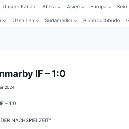
Unsere Kanäle
Afrika
Asien
Europa
Kein 
a
Ozeanien
Südamerika
Bilderbuchbude
G
mmarby IF – 1:0
ber 2024
F – 1:0
 DER NACHSPIELZEIT”