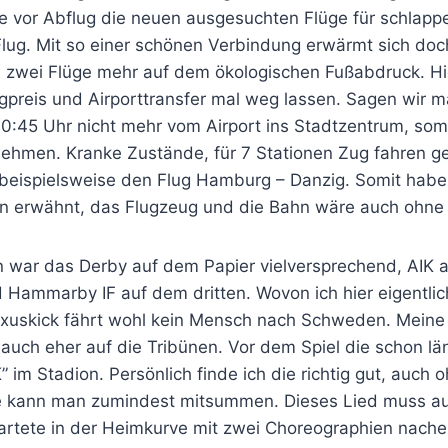
e vor Abflug die neuen ausgesuchten Flüge für schlap
Flug. Mit so einer schönen Verbindung erwärmt sich do
n, zwei Flüge mehr auf dem ökologischen Fußabdruck. Hi
gpreis und Airporttransfer mal weg lassen. Sagen wir ma
00:45 Uhr nicht mehr vom Airport ins Stadtzentrum, som
ehmen. Kranke Zustände, für 7 Stationen Zug fahren ge
 beispielsweise den Flug Hamburg – Danzig. Somit habe
en erwähnt, das Flugzeug und die Bahn wäre auch ohne 
n war das Derby auf dem Papier vielversprechend, AIK 
 Hammarby IF auf dem dritten. Wovon ich hier eigentlic
xuskick fährt wohl kein Mensch nach Schweden. Mein
 auch eher auf die Tribünen. Vor dem Spiel die schon l
” im Stadion. Persönlich finde ich die richtig gut, auch
 kann man zumindest mitsummen. Dieses Lied muss auf 
startete in der Heimkurve mit zwei Choreographien nach