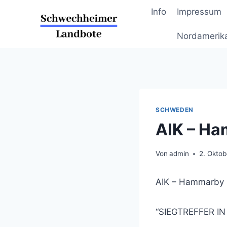
Zum
Info
Impressum
Inhalt
springen
Nordamerik
SCHWEDEN
AIK – Ha
Von
admin
2. Okto
AIK – Hammarby I
“SIEGTREFFER IN