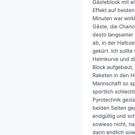
Gästeblock mit e
Effekt auf beiden
Minuten war wirkl
Gäste, die Chance
desto langsamer w
ab, in der Halbze
gekürt. Ich sollt
Heimkurve und di
Block aufgebaut,
Raketen in den H
Mannschaft so sp
sportlich schlec
Pyrotechnik gezün
beiden Seiten geg
endgültig und sch
sowieso nicht, na
dann endlich sowe