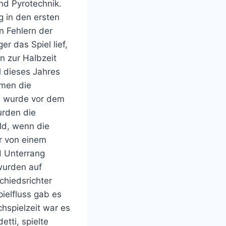
d Pyrotechnik.
g in den ersten
n Fehlern der
r das Spiel lief,
n zur Halbzeit
l dieses Jahres
amen die
1 wurde vor dem
urden die
ld, wenn die
r von einem
d Unterrang
 wurden auf
chiedsrichter
ielfluss gab es
hspielzeit war es
tti, spielte