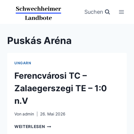
Zum
Inhalt
Suchen
springen
Puskás Aréna
UNGARN
Ferencvárosi TC –
Zalaegerszegi TE – 1:0
n.V
Von
admin
26. Mai 2026
FERENCVÁROSI
WEITERLESEN
TC