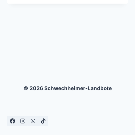
–
ZALAEGERSZEGI
TE
–
1:0
N.V
© 2026 Schwechheimer-Landbote