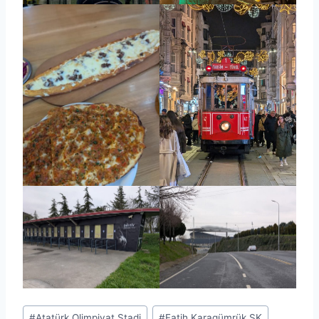
Schlagworte:
#
Atatürk Olimpiyat Stadi
#
Fatih Karagümrük SK