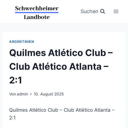
Zum
Inhalt
Suchen
springen
ARGENTINIEN
Quilmes Atlético Club –
Club Atlético Atlanta –
2:1
Von
admin
10. August 2025
Quilmes Atlético Club – Club Atlético Atlanta –
2:1