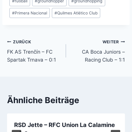
#
fußball
#
groundhopper
#
groundhopping
#
Primera Nacional
#
Quilmes Atlético Club
Beitragsnavigation
ZURÜCK
WEITER
FK AS Trenčín – FC
CA Boca Juniors –
Spartak Trnava – 0:1
Racing Club – 1:1
Ähnliche Beiträge
RSD Jette – RFC Union La Calamine