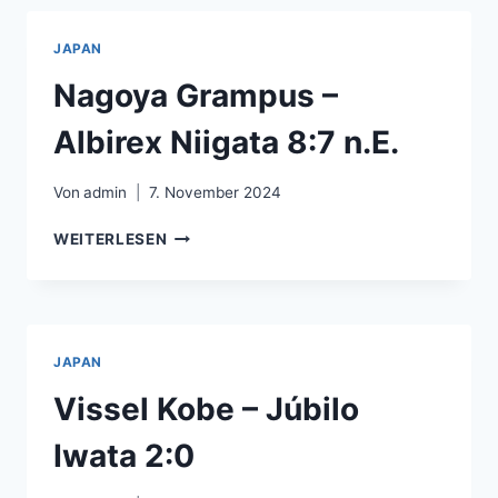
FC
–
JAPAN
2:0
Nagoya Grampus –
Albirex Niigata 8:7 n.E.
Von
admin
7. November 2024
NAGOYA
WEITERLESEN
GRAMPUS
–
ALBIREX
NIIGATA
8:7
JAPAN
N.E.
Vissel Kobe – Júbilo
Iwata 2:0