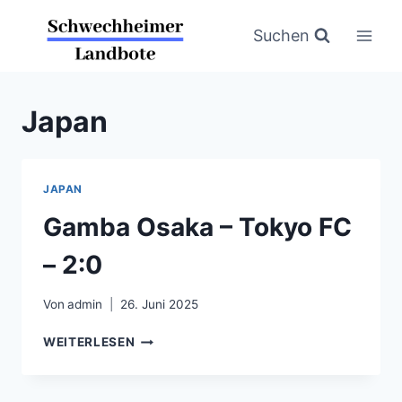
Zum
Inhalt
Suchen
springen
Japan
JAPAN
Gamba Osaka – Tokyo FC
– 2:0
Von
admin
26. Juni 2025
GAMBA
WEITERLESEN
OSAKA
–
TOKYO