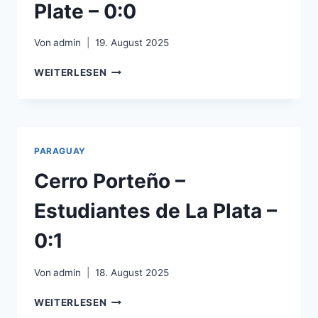
Plate – 0:0
Von
admin
19. August 2025
CLUB
WEITERLESEN
LIBERTAD
–
CA
RIVER
PLATE
PARAGUAY
–
0:0
Cerro Porteño –
Estudiantes de La Plata –
0:1
Von
admin
18. August 2025
CERRO
WEITERLESEN
PORTEÑO