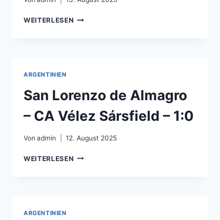
GNK
WEITERLESEN
DINAMO
ZAGREB
–
HNK
VUKOVAR
ARGENTINIEN
1991
–
San Lorenzo de Almagro
3:0
– CA Vélez Sársfield – 1:0
Von
admin
12. August 2025
SAN
WEITERLESEN
LORENZO
DE
ALMAGRO
–
CA
ARGENTINIEN
VÉLEZ