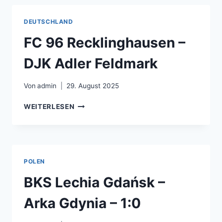
SK
–
DEUTSCHLAND
1:0
FC 96 Recklinghausen –
DJK Adler Feldmark
Von
admin
29. August 2025
FC
WEITERLESEN
96
RECKLINGHAUSEN
–
DJK
ADLER
POLEN
FELDMARK
BKS Lechia Gdańsk –
Arka Gdynia – 1:0