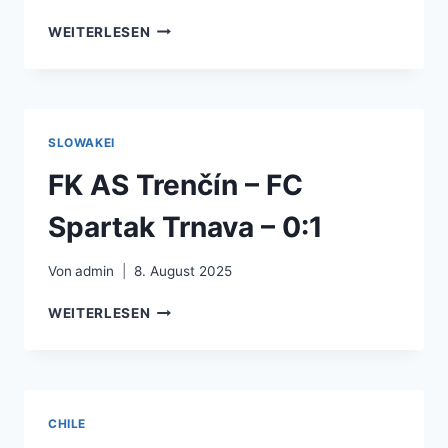
QUILMES
WEITERLESEN
ATLÉTICO
CLUB
–
CLUB
ATLÉTICO
SLOWAKEI
ATLANTA
–
FK AS Trenčín – FC
2:1
Spartak Trnava – 0:1
Von
admin
8. August 2025
FK
WEITERLESEN
AS
TRENČÍN
–
FC
SPARTAK
CHILE
TRNAVA