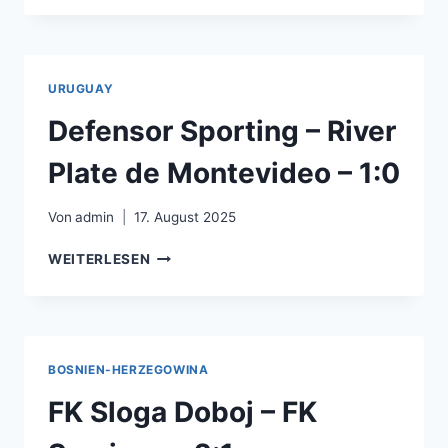
–
ESTUDIANTES
DE
LA
URUGUAY
PLATA
–
Defensor Sporting – River
0:1
Plate de Montevideo – 1:0
Von
admin
17. August 2025
DEFENSOR
WEITERLESEN
SPORTING
–
RIVER
PLATE
DE
BOSNIEN-HERZEGOWINA
MONTEVIDEO
–
FK Sloga Doboj – FK
1:0