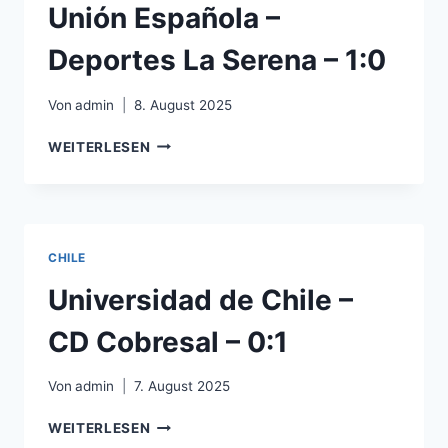
–
Unión Española –
0:1
Deportes La Serena – 1:0
Von
admin
8. August 2025
UNIÓN
WEITERLESEN
ESPAÑOLA
–
DEPORTES
LA
SERENA
CHILE
–
1:0
Universidad de Chile –
CD Cobresal – 0:1
Von
admin
7. August 2025
UNIVERSIDAD
WEITERLESEN
DE