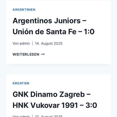
FK
NOVI
ARGENTINIEN
PAZAR
–
Argentinos Juniors –
2:3
Unión de Santa Fe – 1:0
Von
admin
14. August 2025
ARGENTINOS
WEITERLESEN
JUNIORS
–
UNIÓN
DE
SANTA
KROATIEN
FE
–
GNK Dinamo Zagreb –
1:0
HNK Vukovar 1991 – 3:0
Von
admin
13. August 2025