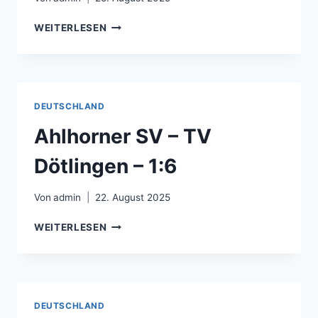
REAL
WEITERLESEN
BETIS
BALOMPIÉ
–
CLUB
DEPORTIVO
DEUTSCHLAND
ALAVÉS
–
Ahlhorner SV – TV
1:0
Dötlingen – 1:6
Von
admin
22. August 2025
AHLHORNER
WEITERLESEN
SV
–
TV
DÖTLINGEN
–
DEUTSCHLAND
1:6