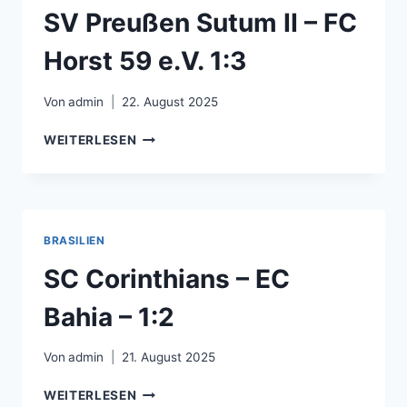
SV Preußen Sutum II – FC
Horst 59 e.V. 1:3
Von
admin
22. August 2025
SV
WEITERLESEN
PREUSSEN S
UTUM I
I –
F
C H
BRASILIEN
ORST 5
9 E
SC Corinthians – EC
.V. 1
:3
Bahia – 1:2
Von
admin
21. August 2025
SC
WEITERLESEN