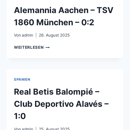
–
2:2
Alemannia Aachen – TSV
1860 München – 0:2
Von
admin
26. August 2025
ALEMANNIA
WEITERLESEN
AACHEN
–
TSV
1860
MÜNCHEN
SPANIEN
–
0:2
Real Betis Balompié –
Club Deportivo Alavés –
1:0
Von
admin
25. August 2025