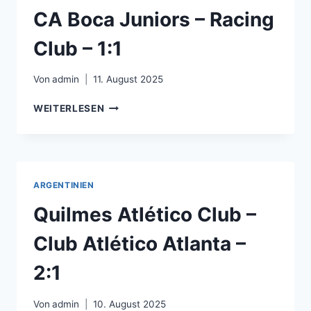
SÁRSFIELD
CA Boca Juniors – Racing
–
1:0
Club – 1:1
Von
admin
11. August 2025
CA
WEITERLESEN
BOCA
JUNIORS
–
RACING
CLUB
ARGENTINIEN
–
1:1
Quilmes Atlético Club –
Club Atlético Atlanta –
2:1
Von
admin
10. August 2025