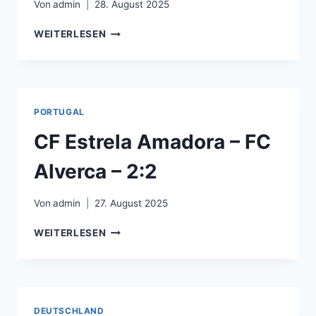
Von
admin
28. August 2025
BKS
WEITERLESEN
LECHIA
GDAŃSK
–
ARKA
GDYNIA
PORTUGAL
–
1:0
CF Estrela Amadora – FC
Alverca – 2:2
Von
admin
27. August 2025
CF
WEITERLESEN
ESTRELA
AMADORA
–
FC
ALVERCA
DEUTSCHLAND