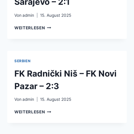
Sarajevo – 2:1
Von
admin
15. August 2025
FK
WEITERLESEN
SLOGA
DOBOJ
–
FK
SARAJEVO
SERBIEN
–
2:1
FK Radnički Niš – FK Novi
Pazar – 2:3
Von
admin
15. August 2025
FK
WEITERLESEN
RADNIČKI
NIŠ
–