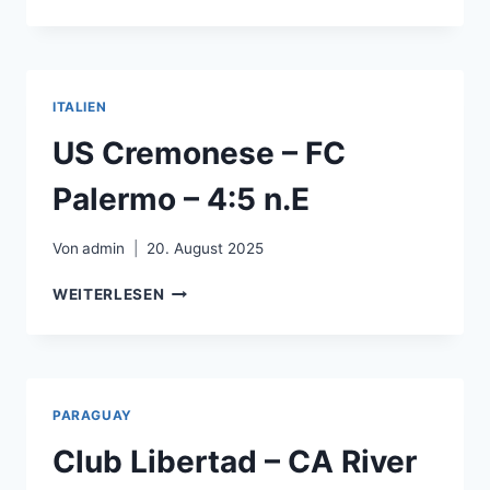
CORINTHIANS
–
EC
BAHIA
–
ITALIEN
1:2
US Cremonese – FC
Palermo – 4:5 n.E
Von
admin
20. August 2025
US
WEITERLESEN
CREMONESE
–
FC
PALERMO
–
PARAGUAY
4:5
N.E
Club Libertad – CA River