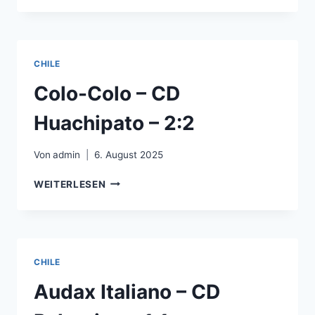
CHILE
–
CD
COBRESAL
CHILE
–
0:1
Colo-Colo – CD
Huachipato – 2:2
Von
admin
6. August 2025
COLO-
WEITERLESEN
COLO
–
CD
HUACHIPATO
–
CHILE
2:2
Audax Italiano – CD