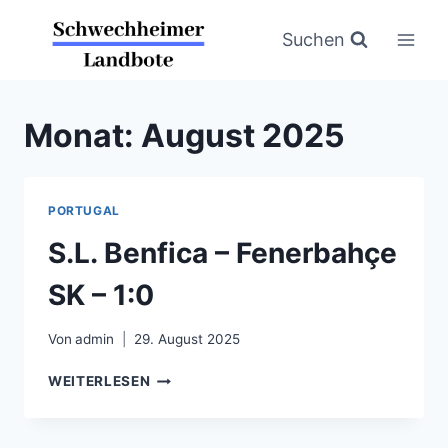
Zum
Inhalt
Suchen
springen
Monat: August 2025
PORTUGAL
S.L. Benfica – Fenerbahçe
SK – 1:0
Von
admin
29. August 2025
S.L.
WEITERLESEN
BENFICA
–
FENERBAHÇE