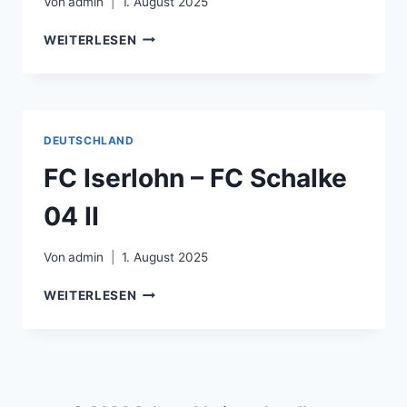
Von
admin
1. August 2025
DEFENSORES
WEITERLESEN
DE
BELGRANO
–
CA
SAN
DEUTSCHLAND
TELMO
–
FC Iserlohn – FC Schalke
1:2
04 II
Von
admin
1. August 2025
FC
WEITERLESEN
ISERLOHN
–
FC
SCHALKE
04
II