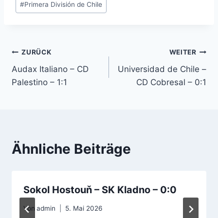
#
Primera División de Chile
Beitragsnavigation
ZURÜCK
WEITER
Audax Italiano – CD
Universidad de Chile –
Palestino – 1:1
CD Cobresal – 0:1
Ähnliche Beiträge
Sokol Hostouň – SK Kladno – 0:0
Von
admin
5. Mai 2026