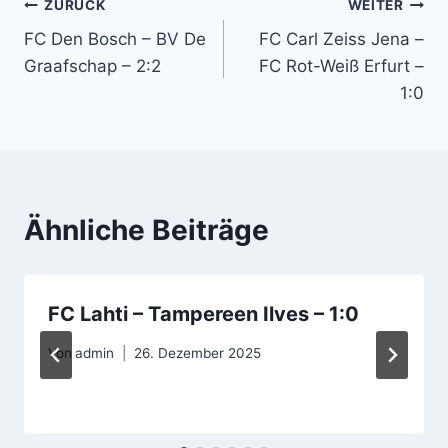
Beitragsnavigation
ZURÜCK
WEITER
FC Den Bosch – BV De
FC Carl Zeiss Jena –
Graafschap – 2:2
FC Rot-Weiß Erfurt –
1:0
Ähnliche Beiträge
FC Lahti – Tampereen Ilves – 1:0
Von
admin
26. Dezember 2025