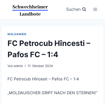
Zum
Inhalt
Suchen
springen
MOLDAWIEN
FC Petrocub Hîncesti –
Pafos FC – 1:4
Von
admin
11. Oktober 2024
FC Petrocub Hîncesti – Pafos FC – 1:4
„MOLDAUISCHER GRIFF NACH DEN STERNEN!“