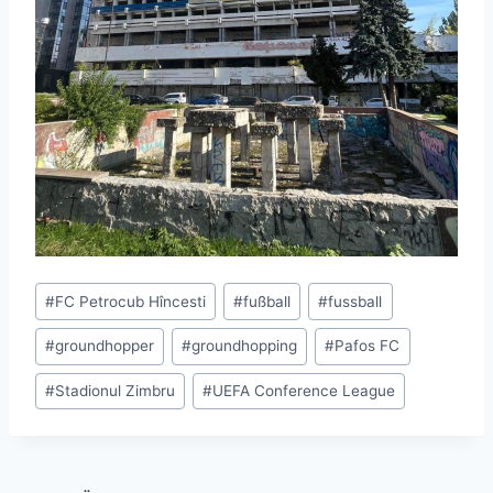
Schlagworte:
#
FC Petrocub Hîncesti
#
fußball
#
fussball
#
groundhopper
#
groundhopping
#
Pafos FC
#
Stadionul Zimbru
#
UEFA Conference League