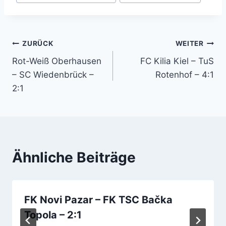
Beitragsnavigation
ZURÜCK
WEITER
Rot-Weiß Oberhausen
FC Kilia Kiel – TuS
– SC Wiedenbrück –
Rotenhof – 4:1
2:1
Ähnliche Beiträge
FK Novi Pazar – FK TSC Bačka
Topola – 2:1