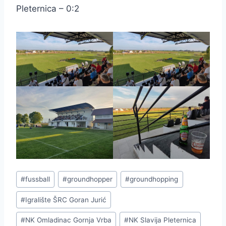
Pleternica – 0:2
Schlagworte:
#
fussball
#
groundhopper
#
groundhopping
#
Igralište ŠRC Goran Jurić
#
NK Omladinac Gornja Vrba
#
NK Slavija Pleternica