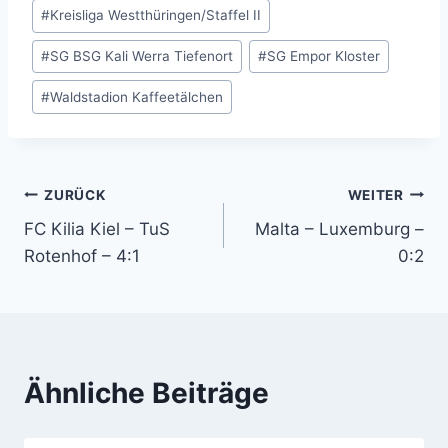
#
Kreisliga Westthüringen/Staffel II
#
SG BSG Kali Werra Tiefenort
#
SG Empor Kloster
#
Waldstadion Kaffeetälchen
Beitragsnavigation
ZURÜCK
WEITER
FC Kilia Kiel – TuS
Malta – Luxemburg –
Rotenhof – 4:1
0:2
Ähnliche Beiträge