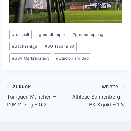
Schlagworte:
#
fussball
#
groundhopper
#
groundhopping
#
Sachsenliga
#
SG Taucha 99
#
SSV Markranstädt
#
Stadion am Bad
Beitragsnavigation
ZURÜCK
WEITER
Türkgücü München –
Athletic Sonnenberg –
DJK Vilzing – 0:2
BK Skjold – 1:3