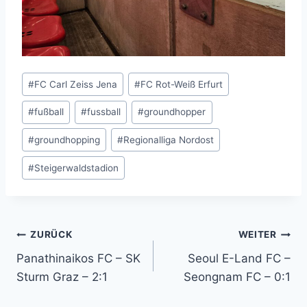
Schlagworte:
#
FC Carl Zeiss Jena
#
FC Rot-Weiß Erfurt
#
fußball
#
fussball
#
groundhopper
#
groundhopping
#
Regionalliga Nordost
#
Steigerwaldstadion
Beitragsnavigation
ZURÜCK
WEITER
Panathinaikos FC – SK
Seoul E-Land FC –
Sturm Graz – 2:1
Seongnam FC – 0:1