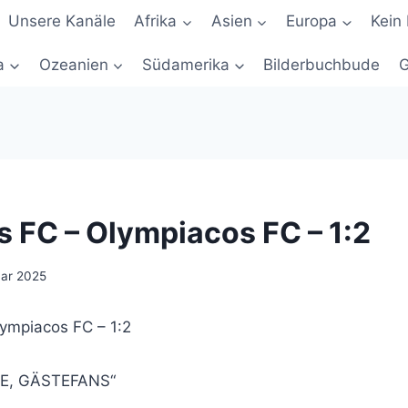
Unsere Kanäle
Afrika
Asien
Europa
Kein 
a
Ozeanien
Südamerika
Bilderbuchbude
G
s FC – Olympiacos FC – 1:2
uar 2025
lympiacos FC – 1:2
E, GÄSTEFANS“