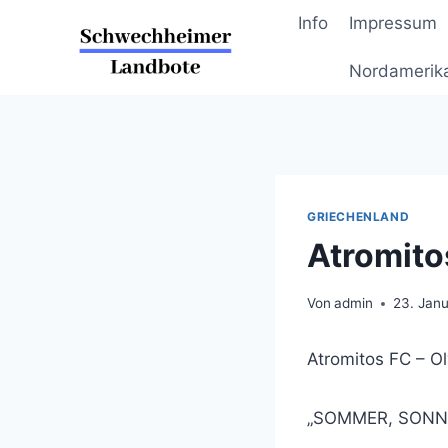
Zum
Info
Impressum
Inhalt
springen
Nordamerik
GRIECHENLAND
Atromito
Von
admin
23. Jan
Atromitos FC – O
„SOMMER, SONN