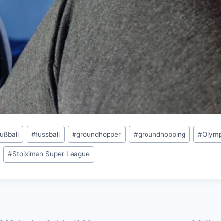
fußball
#
fussball
#
groundhopper
#
groundhopping
#
Olymp
#
Stoiximan Super League
gation