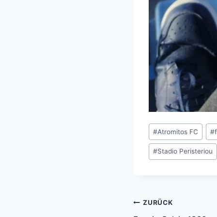
Schlagworte:
#
Atromitos FC
#
#
Stadio Peristeriou
Beitragsnavi
ZURÜCK