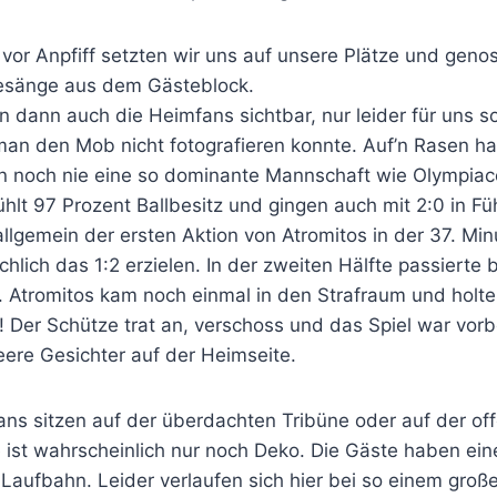
vor Anpfiff setzten wir uns auf unsere Plätze und geno
esänge aus dem Gästeblock.
 dann auch die Heimfans sichtbar, nur leider für uns s
man den Mob nicht fotografieren konnte. Auf’n Rasen ha
n noch nie eine so dominante Mannschaft wie Olympiac
hlt 97 Prozent Ballbesitz und gingen auch mit 2:0 in F
llgemein der ersten Aktion von Atromitos in der 37. Mi
hlich das 1:2 erzielen. In der zweiten Hälfte passierte b
. Atromitos kam noch einmal in den Strafraum und holte
! Der Schütze trat an, verschoss und das Spiel war vorb
eere Gesichter auf der Heimseite.
ans sitzen auf der überdachten Tribüne oder auf der o
e ist wahrscheinlich nur noch Deko. Die Gäste haben ei
 Laufbahn. Leider verlaufen sich hier bei so einem groß