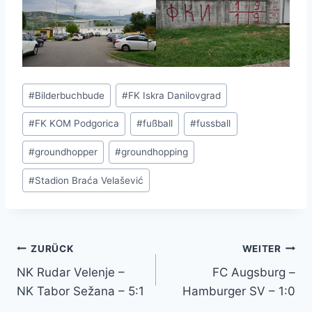
Schlagworte:
#
Bilderbuchbude
#
FK Iskra Danilovgrad
#
FK KOM Podgorica
#
fußball
#
fussball
#
groundhopper
#
groundhopping
#
Stadion Braća Velašević
Beitragsnavigation
ZURÜCK
WEITER
NK Rudar Velenje –
FC Augsburg –
NK Tabor Sežana – 5:1
Hamburger SV – 1:0