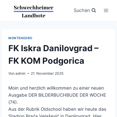
Zum
Inhalt
Suchen
springen
MONTENEGRO
FK Iskra Danilovgrad –
FK KOM Podgorica
Von
admin
21. November 2025
Moin und herzlich willkommen zu einer neuen
Ausgabe DER BILDERBUCHBUDE DER WOCHE
(74).
Aus der Rubrik Oldschool haben wir heute das
Stadion Braća Velašević in Danilovgrad. Hier