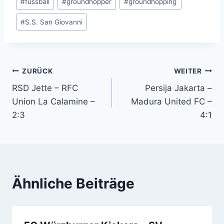
#
fussball
#
groundhopper
#
groundhopping
#
S.S. San Giovanni
Beitragsnavigation
ZURÜCK
WEITER
RSD Jette – RFC
Persija Jakarta –
Union La Calamine –
Madura United FC –
2:3
4:1
Ähnliche Beiträge