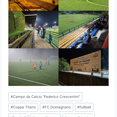
Schlagworte:
#
Campo da Calcio "Federico Crescentini"
#
Coppa Titano
#
FC Domagnano
#
fußball